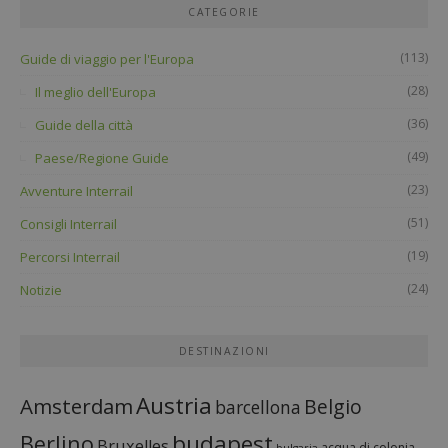
CATEGORIE
(113)
Guide di viaggio per l'Europa
(28)
Il meglio dell'Europa
(36)
Guide della città
(49)
Paese/Regione Guide
(23)
Avventure Interrail
(51)
Consigli Interrail
(19)
Percorsi Interrail
(24)
Notizie
DESTINAZIONI
Austria
Amsterdam
Belgio
barcellona
budapest
Berlino
Bruxelles
acqua di colonia