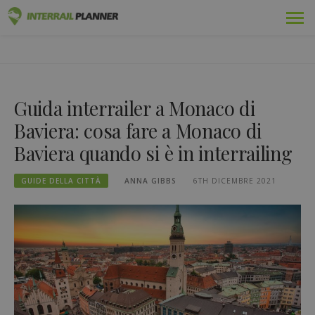
Vai
Premio
PIANIFICATORE INTERRAIL
al
I POST DEL BLOG PER AIUTARVI A PIANIFICARE IL VIAGGIO
contenuto
INTERRAIL PERFETTO.
Passaggi
Guida interrailer a Monaco di
Viaggi
Baviera: cosa fare a Monaco di
Blog
Baviera quando si è in interrailing
Guide dei Paesi
GUIDE DELLA CITTÀ
ANNA GIBBS
6TH DICEMBRE 2021
Accedi
Pianificare un nuovo viaggio!