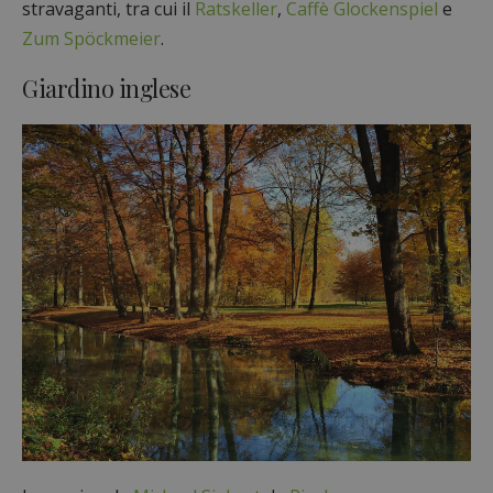
stravaganti, tra cui il
Ratskeller
,
Caffè Glockenspiel
e
Zum Spöckmeier
.
Giardino inglese