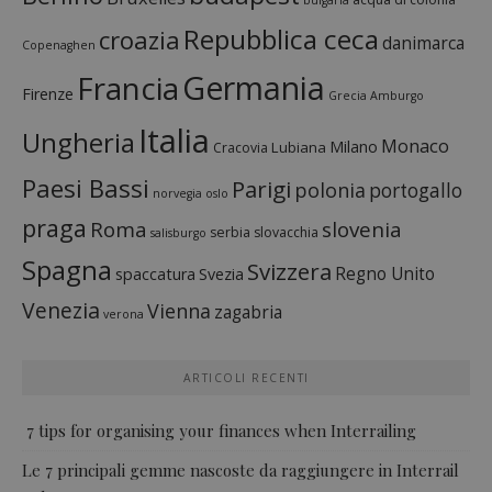
bulgaria
Repubblica ceca
croazia
danimarca
Copenaghen
Francia
Germania
Firenze
Grecia
Amburgo
Italia
Ungheria
Monaco
Milano
Lubiana
Cracovia
Paesi Bassi
Parigi
polonia
portogallo
norvegia
oslo
praga
Roma
slovenia
serbia
slovacchia
salisburgo
Spagna
Svizzera
Regno Unito
spaccatura
Svezia
Venezia
Vienna
zagabria
verona
ARTICOLI RECENTI
7 tips for organising your finances when Interrailing
Le 7 principali gemme nascoste da raggiungere in Interrail