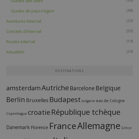
(36)
Guides des villes
(49)
Guides de pays/région
(23)
Aventures Interrail
(50)
Conseils d'Interrail
(19)
Routes interrail
(24)
Actualités
DESTINATIONS
Autriche
amsterdam
Belgique
Barcelone
Budapest
Berlin
Bruxelles
eau de Cologne
bulgarie
République tchèque
croatie
Copenhague
France
Allemagne
Danemark
Florence
Grèce