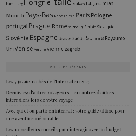
Italie
Hongrie
milan
ljubljana
krakow
hambourg
Pays-Bas
Paris
Pologne
Munich
Norvège
oslo
Prague
Rome
portugal
Serbie
Slovaquie
salzbourg
Espagne
Suisse
Slovénie
Royaume-
diviser
Suède
Venise
vienne
Uni
zagreb
Vérone
ARTICLES RÉCENTS
Les 7 joyaux cachés de l'Interrail en 2025
Découvrez d'autres voyageurs : rencontrez d'autres
interrailers lors de votre voyage
Avec qui et où partir en interrail : votre guide ultime pour
une aventure mémorable
Les 10 meilleurs conseils pour interagir avec un budget