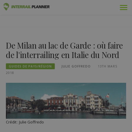
Skip
Prime
PLANIFICATEUR INTERRAIL
to
DES ARTICLES DE BLOG POUR VOUS AIDER À PLANIFIER LE
content
VOYAGE INTERRAIL PARFAIT.
Adopté
De Milan au lac de Garde : où faire
Voyages
de l'interrailing en Italie du Nord
Blog
GUIDES DE PAYS/RÉGION
JULIE GOFFREDO
13TH MARS
Guides pays
2018
Se connecter
Planifiez un nouveau voyage !
Crédit : Julie Goffredo