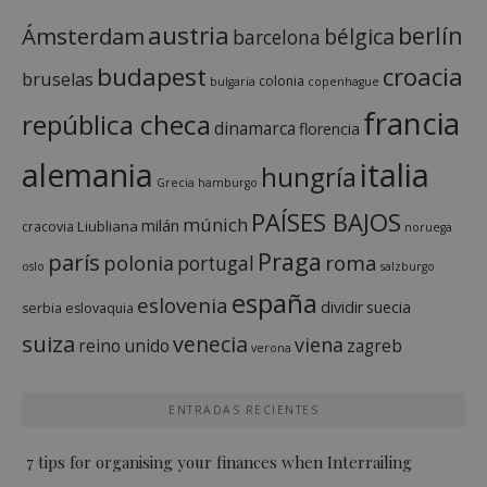
austria
berlín
Ámsterdam
bélgica
barcelona
budapest
croacia
bruselas
colonia
bulgaria
copenhague
francia
república checa
dinamarca
florencia
italia
alemania
hungría
Grecia
hamburgo
PAÍSES BAJOS
múnich
milán
Liubliana
cracovia
noruega
Praga
parís
roma
polonia
portugal
oslo
salzburgo
españa
eslovenia
dividir
suecia
serbia
eslovaquia
suiza
venecia
viena
reino unido
zagreb
verona
ENTRADAS RECIENTES
7 tips for organising your finances when Interrailing