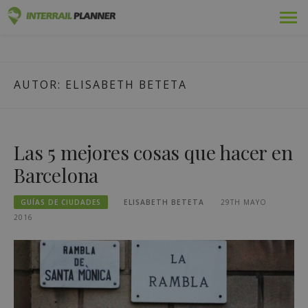
Ir
Premium
PLANIFICADOR DE
al
ENTRADAS DE BLOG QUE LE AYUDARÁN A PLANIFICAR EL
contenido
VIAJE INTERRAIL PERFECTO.
INTERRAIL
Pases
AUTOR:
ELISABETH BETETA
Viajes
Blog
Las 5 mejores cosas que hacer en
Guías de países
Barcelona
Conectarse
GUÍAS DE CIUDADES
ELISABETH BETETA
29TH MAYO
2016
Planifique un nuevo viaje