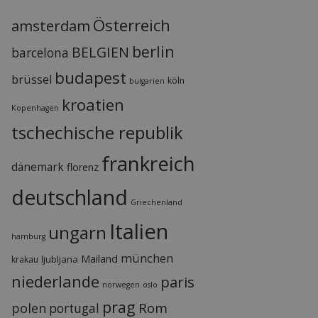
Österreich
amsterdam
berlin
BELGIEN
barcelona
budapest
brüssel
köln
bulgarien
kroatien
Kopenhagen
tschechische republik
frankreich
dänemark
florenz
deutschland
Griechenland
Italien
ungarn
hamburg
münchen
Mailand
ljubljana
krakau
niederlande
paris
norwegen
oslo
prag
Rom
polen
portugal