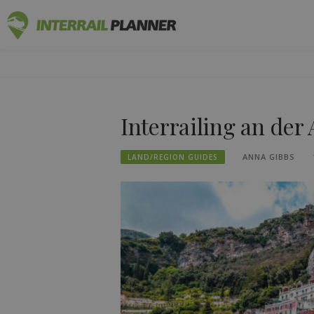
Zum
INTERRAIL
Inhalt
BLOGBEITRÄGE, DIE IHNEN HELFEN, DIE P
springen
Interrailing an der
ANNA GIBBS
LAND/REGION GUIDES