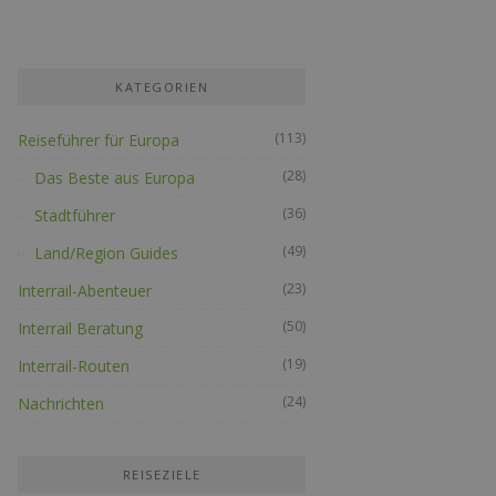
KATEGORIEN
(113)
Reiseführer für Europa
(28)
Das Beste aus Europa
(36)
Stadtführer
(49)
Land/Region Guides
(23)
Interrail-Abenteuer
(50)
Interrail Beratung
(19)
Interrail-Routen
(24)
Nachrichten
REISEZIELE