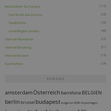
(113)
Reiseführer für Europa
(28)
Das Beste aus Europa
(36)
Stadtführer
(49)
Land/Region Guides
(23)
Interrail-Abenteuer
(51)
Interrail Beratung
(19)
Interrail-Routen
(24)
Nachrichten
REISEZIELE
Österreich
amsterdam
BELGIEN
barcelona
budapest
berlin
brüssel
köln
bulgarien
Kopenhagen