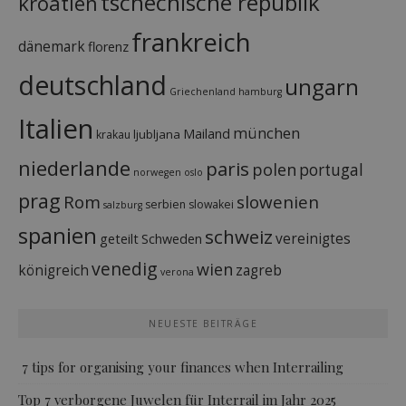
tschechische republik
kroatien
frankreich
dänemark
florenz
deutschland
ungarn
Griechenland
hamburg
Italien
münchen
Mailand
ljubljana
krakau
niederlande
paris
polen
portugal
norwegen
oslo
prag
Rom
slowenien
serbien
slowakei
salzburg
spanien
schweiz
vereinigtes
geteilt
Schweden
venedig
wien
königreich
zagreb
verona
NEUESTE BEITRÄGE
7 tips for organising your finances when Interrailing
Top 7 verborgene Juwelen für Interrail im Jahr 2025