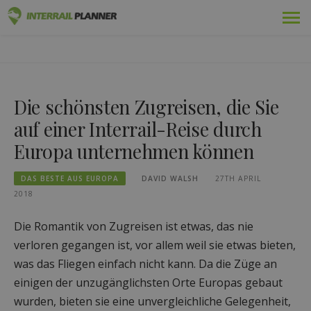
Zum
Prämie
INTERRAIL PLANER
Inhalt
BLOGBEITRÄGE, DIE IHNEN HELFEN, DIE PERFEKTE
springen
INTERRAIL-REISE ZU PLANEN.
Pässe
Die schönsten Zugreisen, die Sie
Fahrten
auf einer Interrail-Reise durch
Blog
Europa unternehmen können
Länder-Führer
DAS BESTE AUS EUROPA
DAVID WALSH
27TH APRIL
2018
Abmelden
Die Romantik von Zugreisen ist etwas, das nie
Neue Reise planen!
verloren gegangen ist, vor allem weil sie etwas bieten,
was das Fliegen einfach nicht kann. Da die Züge an
einigen der unzugänglichsten Orte Europas gebaut
wurden, bieten sie eine unvergleichliche Gelegenheit,