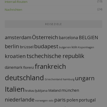
(19)
Interrail-Routen
(24)
Nachrichten
REISEZIELE
Österreich
amsterdam
BELGIEN
barcelona
budapest
berlin
brüssel
köln
bulgarien
Kopenhagen
tschechische republik
kroatien
frankreich
dänemark
florenz
deutschland
ungarn
Griechenland
hamburg
Italien
münchen
Mailand
ljubljana
krakau
niederlande
paris
polen
portugal
norwegen
oslo