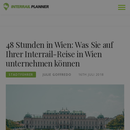
Zum
Prämie
INTERRAIL PLANER
Inhalt
BLOGBEITRÄGE, DIE IHNEN HELFEN, DIE PERFEKTE
springen
INTERRAIL-REISE ZU PLANEN.
Pässe
48 Stunden in Wien: Was Sie auf
Fahrten
Ihrer Interrail-Reise in Wien
Blog
unternehmen können
Länder-Führer
STADTFÜHRER
JULIE GOFFREDO
16TH JULI 2018
Einloggen
Neue Reise planen!