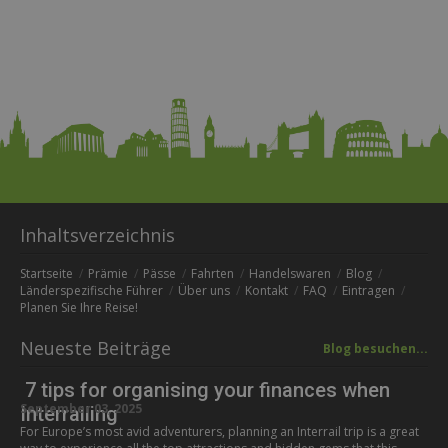
Inhaltsverzeichnis
Startseite
Prämie
Pässe
Fahrten
Handelswaren
Blog
Länderspezifische Führer
Über uns
Kontakt
FAQ
Eintragen
Planen Sie Ihre Reise!
Neueste Beiträge
Blog besuchen...
7 tips for organising your finances when
September 03, 2025
Interrailing
For Europe’s most avid adventurers, planning an Interrail trip is a great