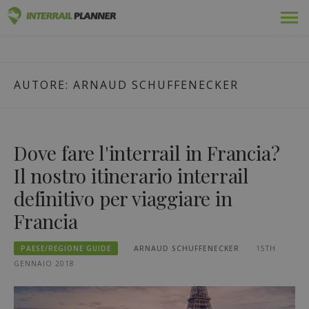
Vai
Premio
PIANIFICATORE INTERRAIL
al
I POST DEL BLOG PER AIUTARVI A PIANIFICARE IL VIAGGIO
contenuto
INTERRAIL PERFETTO.
Passaggi
AUTORE:
ARNAUD SCHUFFENECKER
Viaggi
Blog
Dove fare l'interrail in Francia?
Guide dei Paesi
Il nostro itinerario interrail
definitivo per viaggiare in
Accedi
Francia
Pianificare un nuovo viaggio!
PAESE/REGIONE GUIDE
ARNAUD SCHUFFENECKER
15TH
GENNAIO 2018