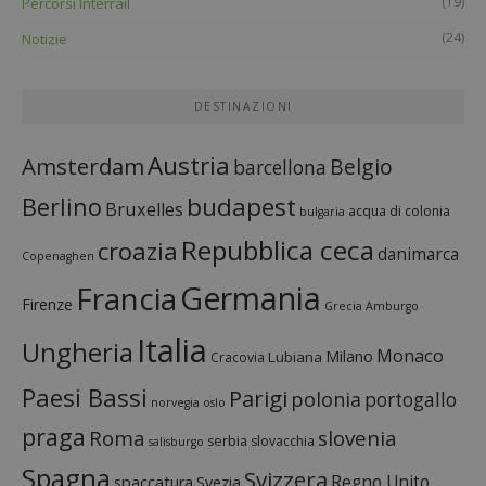
(19)
Percorsi Interrail
(24)
Notizie
DESTINAZIONI
Austria
Amsterdam
Belgio
barcellona
budapest
Berlino
Bruxelles
acqua di colonia
bulgaria
Repubblica ceca
croazia
danimarca
Copenaghen
Francia
Germania
Firenze
Grecia
Amburgo
Italia
Ungheria
Monaco
Milano
Lubiana
Cracovia
Paesi Bassi
Parigi
polonia
portogallo
norvegia
oslo
praga
Roma
slovenia
serbia
slovacchia
salisburgo
Spagna
Svizzera
Regno Unito
spaccatura
Svezia