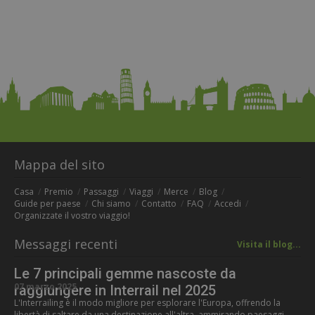
Mappa del sito
Casa
Premio
Passaggi
Viaggi
Merce
Blog
Guide per paese
Chi siamo
Contatto
FAQ
Accedi
Organizzate il vostro viaggio!
Messaggi recenti
Visita il blog...
Le 7 principali gemme nascoste da
07 marzo 2025
raggiungere in Interrail nel 2025
L'Interrailing è il modo migliore per esplorare l'Europa, offrendo la
libertà di saltare da una destinazione all'altra, ammirando paesaggi