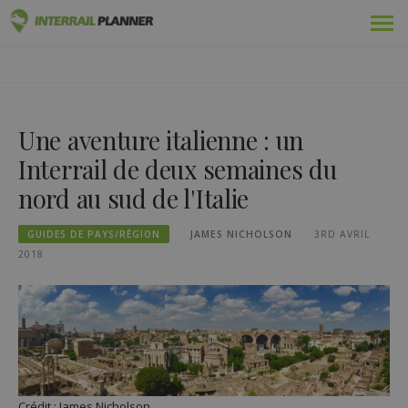
Skip
Prime
PLANIFICATEUR INTERRAIL
to
DES ARTICLES DE BLOG POUR VOUS AIDER À PLANIFIER LE
content
VOYAGE INTERRAIL PARFAIT.
Adopté
Une aventure italienne : un
Voyages
Interrail de deux semaines du
Blog
nord au sud de l'Italie
Guides pays
GUIDES DE PAYS/RÉGION
JAMES NICHOLSON
3RD AVRIL
2018
Se connecter
Planifiez un nouveau voyage !
Crédit : James Nicholson