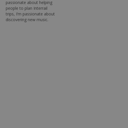
passionate about helping
people to plan Interrail
trips, I’m passionate about
discovering new music.
The other day, I noticed
that a few of the artists I
listen to have songs
named after European
cities - so, I decided to
create and share a route
through these…