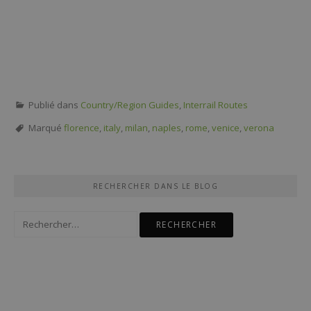
Publié dans
Country/Region Guides
,
Interrail Routes
Marqué
florence
,
italy
,
milan
,
naples
,
rome
,
venice
,
verona
RECHERCHER DANS LE BLOG
Rechercher :