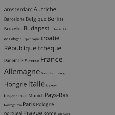
Autriche
amsterdam
Berlin
Belgique
Barcelone
Budapest
Bruxelles
eau
bulgarie
croatie
de Cologne
Copenhague
République tchèque
France
Danemark
Florence
Allemagne
Grèce
hambourg
Italie
Hongrie
krakow
Pays-Bas
Munich
milan
ljubljana
Paris
Pologne
Norvège
oslo
Prague
Rome
portugal
salzbourg