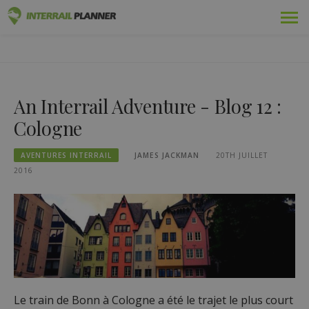
Skip
Prime
PLANIFICATEUR INTERRAIL
to
DES ARTICLES DE BLOG POUR VOUS AIDER À PLANIFIER LE
content
VOYAGE INTERRAIL PARFAIT.
Adopté
An Interrail Adventure - Blog 12 :
Voyages
Cologne
Blog
AVENTURES INTERRAIL
JAMES JACKMAN
20TH JUILLET
Guides pays
2016
Déconnexion
Planifiez un nouveau voyage !
Le train de Bonn à Cologne a été le trajet le plus court