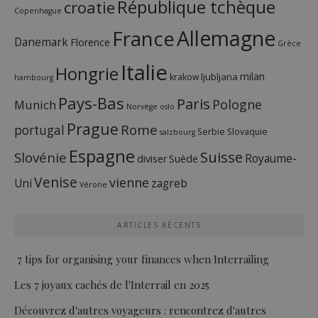
République tchèque
croatie
Copenhague
France
Allemagne
Danemark
Florence
Grèce
Italie
Hongrie
milan
ljubljana
krakow
hambourg
Pays-Bas
Paris
Pologne
Munich
Norvège
oslo
Prague
Rome
portugal
Serbie
Slovaquie
salzbourg
Espagne
Suisse
Slovénie
Royaume-
diviser
Suède
Venise
vienne
Uni
zagreb
Vérone
ARTICLES RÉCENTS
7 tips for organising your finances when Interrailing
Les 7 joyaux cachés de l'Interrail en 2025
Découvrez d'autres voyageurs : rencontrez d'autres