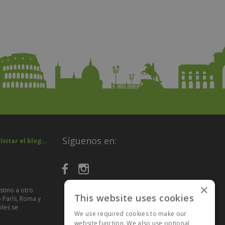
Síguenos en:
isitar el blog...
×
estino a otro
This website uses cookies
 París, Roma y
bles se
We use required cookies to make our
website function. We also use optional