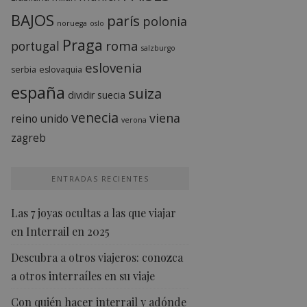
BAJOS
parís
polonia
noruega
oslo
Praga
roma
portugal
salzburgo
eslovenia
serbia
eslovaquia
españa
suiza
dividir
suecia
venecia
viena
reino unido
verona
zagreb
ENTRADAS RECIENTES
Las 7 joyas ocultas a las que viajar
en Interrail en 2025
Descubra a otros viajeros: conozca
a otros interraíles en su viaje
Con quién hacer interrail y adónde