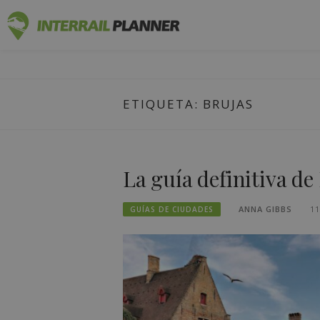
Ir
PLANIFICA
al
ENTRADAS DE BLOG QUE LE AYUDARÁN A P
contenido
ETIQUETA:
BRUJAS
La guía definitiva de
ANNA GIBBS
11
GUÍAS DE CIUDADES