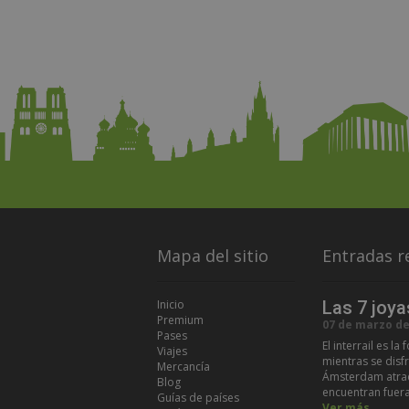
Mapa del sitio
Entradas r
Inicio
Las 7 joya
Premium
07 de marzo de
Pases
El interrail es l
Viajes
mientras se disf
Mercancía
Ámsterdam atrae
Blog
encuentran fuera 
Guías de países
Ver más...