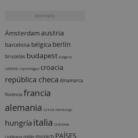
DESTINOS
austria
Ámsterdam
berlín
bélgica
barcelona
budapest
bruselas
bulgaria
croacia
colonia
copenhague
república checa
dinamarca
francia
florencia
alemania
Grecia
hamburgo
italia
hungría
cracovia
PAÍSES
múnich
milán
Liubliana