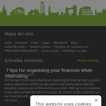
Mapa del sitio
Inicio
Premium
Pases
Viajes
Mercancía
Blog
Guías de países
Quiénes somos
Póngase en contacto con
PREGUNTAS FRECUENTES
Iniciar sesión
Planifique su viaje
Entradas recientes
Visitar el blog...
7 tips for organising your finances when
septiembre 03, 2025
Interrailing
For Europe’s most avid adventurers, planning an Interrail trip is a great
way to experience all the top attractions and hidden gems that this
beautiful, diverse part of the world has to offer. With up to 33 countries
to be explored with this all-in-one pass, all corners of the continent can
be traversed with ease,…
×
Ver más...
This website uses cookies