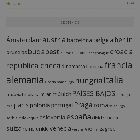
(24)
Noticias
DESTINOS
austria
berlín
Ámsterdam
bélgica
barcelona
budapest
croacia
bruselas
colonia
bulgaria
copenhague
francia
república checa
dinamarca
florencia
italia
alemania
hungría
Grecia
hamburgo
PAÍSES BAJOS
múnich
milán
Liubliana
cracovia
noruega
Praga
parís
roma
polonia
portugal
oslo
salzburgo
españa
eslovenia
dividir
suecia
serbia
eslovaquia
suiza
venecia
viena
reino unido
zagreb
verona