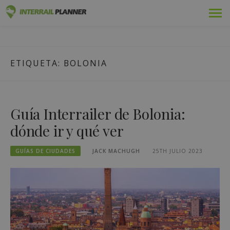
Ir
Premium
PLANIFICADOR DE
al
ENTRADAS DE BLOG QUE LE AYUDARÁN A PLANIFICAR EL
contenido
VIAJE INTERRAIL PERFECTO.
INTERRAIL
Pases
ETIQUETA:
BOLONIA
Viajes
Blog
Guía Interrailer de Bolonia:
Guías de países
dónde ir y qué ver
Conectarse
GUÍAS DE CIUDADES
JACK MACHUGH
25TH JULIO 2023
Planifique un nuevo viaje