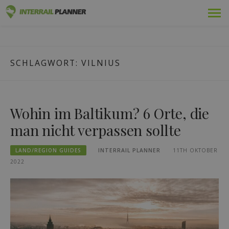
Zum
Prämie
INTERRAIL PLANER
Inhalt
BLOGBEITRÄGE, DIE IHNEN HELFEN, DIE PERFEKTE
springen
INTERRAIL-REISE ZU PLANEN.
Pässe
SCHLAGWORT:
VILNIUS
Fahrten
Blog
Wohin im Baltikum? 6 Orte, die
Länder-Führer
man nicht verpassen sollte
Abmelden
LAND/REGION GUIDES
INTERRAIL PLANNER
11TH OKTOBER
2022
Neue Reise planen!