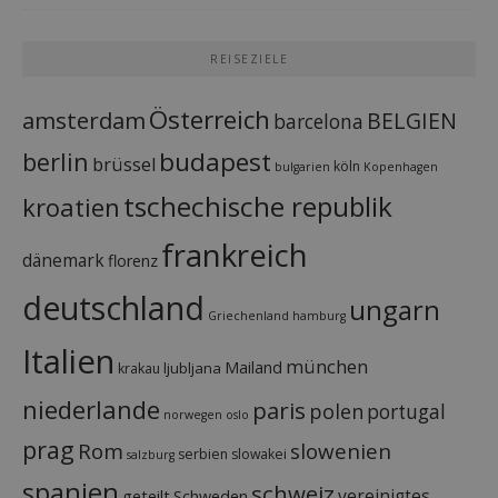
REISEZIELE
Österreich
amsterdam
BELGIEN
barcelona
budapest
berlin
brüssel
köln
bulgarien
Kopenhagen
tschechische republik
kroatien
frankreich
dänemark
florenz
deutschland
ungarn
Griechenland
hamburg
Italien
münchen
Mailand
ljubljana
krakau
niederlande
paris
polen
portugal
norwegen
oslo
prag
Rom
slowenien
serbien
slowakei
salzburg
spanien
schweiz
vereinigtes
geteilt
Schweden