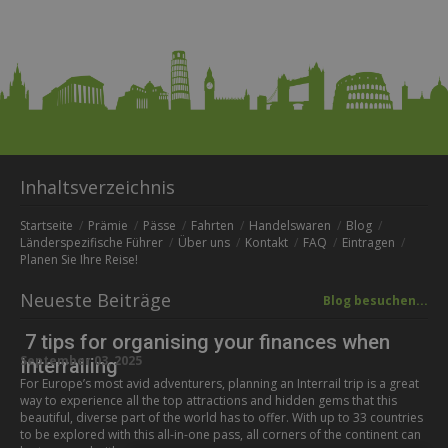
Inhaltsverzeichnis
Startseite
Prämie
Pässe
Fahrten
Handelswaren
Blog
Länderspezifische Führer
Über uns
Kontakt
FAQ
Eintragen
Planen Sie Ihre Reise!
Neueste Beiträge
Blog besuchen...
7 tips for organising your finances when
September 03, 2025
Interrailing
For Europe’s most avid adventurers, planning an Interrail trip is a great
way to experience all the top attractions and hidden gems that this
beautiful, diverse part of the world has to offer. With up to 33 countries
to be explored with this all-in-one pass, all corners of the continent can