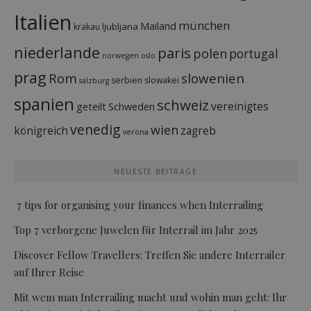
Italien
münchen
Mailand
ljubljana
krakau
niederlande
paris
polen
portugal
norwegen
oslo
prag
Rom
slowenien
serbien
slowakei
salzburg
spanien
schweiz
vereinigtes
geteilt
Schweden
venedig
wien
königreich
zagreb
verona
NEUESTE BEITRÄGE
7 tips for organising your finances when Interrailing
Top 7 verborgene Juwelen für Interrail im Jahr 2025
Discover Fellow Travellers: Treffen Sie andere Interrailer
auf Ihrer Reise
Mit wem man Interrailing macht und wohin man geht: Ihr