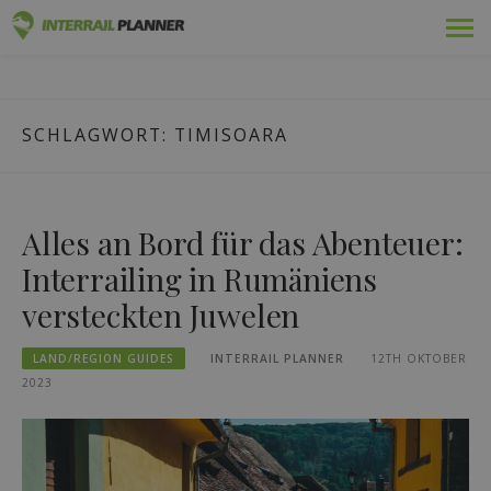
Zum
Prämie
INTERRAIL PLANER
Inhalt
BLOGBEITRÄGE, DIE IHNEN HELFEN, DIE PERFEKTE
springen
INTERRAIL-REISE ZU PLANEN.
Pässe
SCHLAGWORT:
TIMISOARA
Fahrten
Blog
Alles an Bord für das Abenteuer:
Länder-Führer
Interrailing in Rumäniens
versteckten Juwelen
Einloggen
LAND/REGION GUIDES
INTERRAIL PLANNER
12TH OKTOBER
Neue Reise planen!
2023