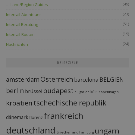
(49)
Land/Region Guides
(23)
Interrail-Abenteuer
(51)
Interrail Beratung
(19)
Interrail-Routen
(24)
Nachrichten
REISEZIELE
Österreich
amsterdam
BELGIEN
barcelona
budapest
berlin
brüssel
köln
bulgarien
Kopenhagen
tschechische republik
kroatien
frankreich
dänemark
florenz
deutschland
ungarn
Griechenland
hamburg