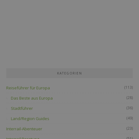
KATEGORIEN
(113)
Reiseführer für Europa
(28)
Das Beste aus Europa
(36)
Stadtführer
(49)
Land/Region Guides
(23)
Interrail-Abenteuer
(51)
Interrail Beratung