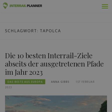
Zum
Prämie
INTERRAIL PLANER
Inhalt
BLOGBEITRÄGE, DIE IHNEN HELFEN, DIE PERFEKTE
springen
INTERRAIL-REISE ZU PLANEN.
Pässe
SCHLAGWORT:
TAPOLCA
Fahrten
Blog
Die 10 besten Interrail-Ziele
Länder-Führer
abseits der ausgetretenen Pfade
im Jahr 2023
Einloggen
DAS BESTE AUS EUROPA
ANNA GIBBS
1ST FEBRUAR
Neue Reise planen!
2023