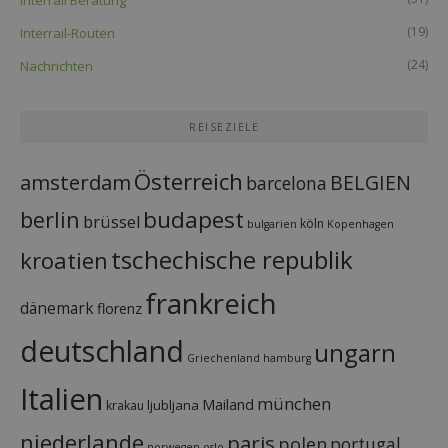
(19)
Interrail-Routen
(24)
Nachrichten
REISEZIELE
Österreich
amsterdam
BELGIEN
barcelona
budapest
berlin
brüssel
köln
bulgarien
Kopenhagen
tschechische republik
kroatien
frankreich
dänemark
florenz
deutschland
ungarn
Griechenland
hamburg
Italien
münchen
Mailand
ljubljana
krakau
niederlande
paris
polen
portugal
norwegen
oslo