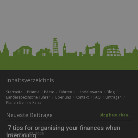
Inhaltsverzeichnis
Startseite
Prämie
Pässe
Fahrten
Handelswaren
Blog
Länderspezifische Führer
Über uns
Kontakt
FAQ
Eintragen
Planen Sie Ihre Reise!
Neueste Beiträge
Blog besuchen...
7 tips for organising your finances when
September 03, 2025
Interrailing