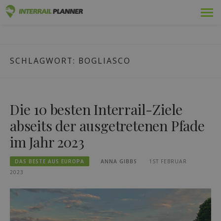
Zum
Prämie
INTERRAIL PLANER
Inhalt
BLOGBEITRÄGE, DIE IHNEN HELFEN, DIE PERFEKTE
springen
INTERRAIL-REISE ZU PLANEN.
Pässe
SCHLAGWORT:
BOGLIASCO
Fahrten
Blog
Die 10 besten Interrail-Ziele
Länder-Führer
abseits der ausgetretenen Pfade
im Jahr 2023
Einloggen
DAS BESTE AUS EUROPA
ANNA GIBBS
1ST FEBRUAR
Neue Reise planen!
2023