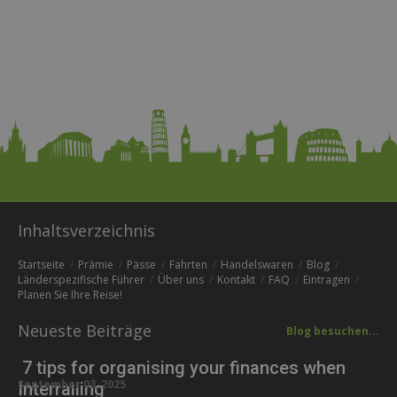
Inhaltsverzeichnis
Startseite
Prämie
Pässe
Fahrten
Handelswaren
Blog
Länderspezifische Führer
Über uns
Kontakt
FAQ
Eintragen
Planen Sie Ihre Reise!
Neueste Beiträge
Blog besuchen...
7 tips for organising your finances when
September 03, 2025
Interrailing