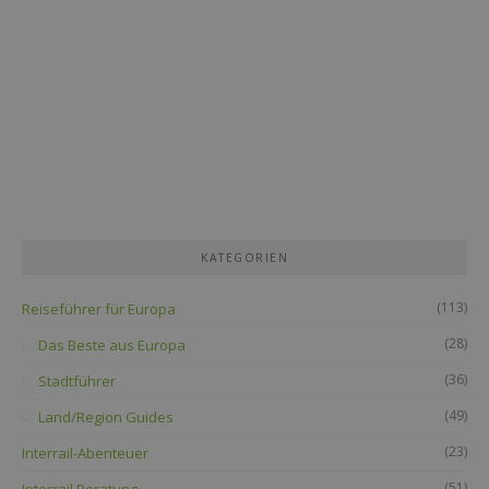
KATEGORIEN
(113)
Reiseführer für Europa
(28)
Das Beste aus Europa
(36)
Stadtführer
(49)
Land/Region Guides
(23)
Interrail-Abenteuer
(51)
Interrail Beratung