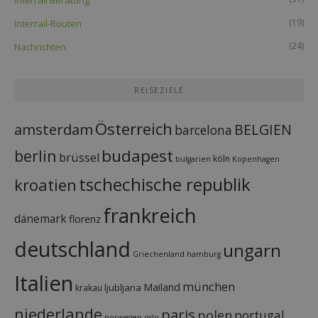
(19)
Interrail-Routen
(24)
Nachrichten
REISEZIELE
Österreich
amsterdam
BELGIEN
barcelona
budapest
berlin
brüssel
köln
bulgarien
Kopenhagen
tschechische republik
kroatien
frankreich
dänemark
florenz
deutschland
ungarn
Griechenland
hamburg
Italien
münchen
Mailand
ljubljana
krakau
niederlande
paris
polen
portugal
norwegen
oslo