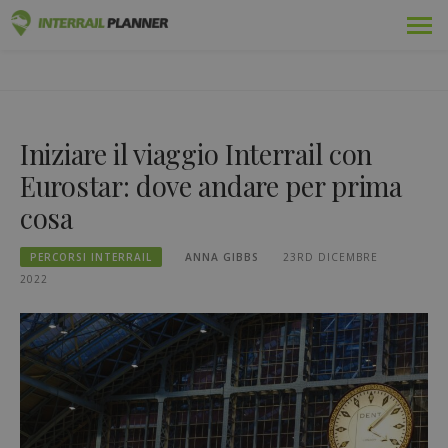
Vai
Premio
PIANIFICATORE INTERRAIL
al
I POST DEL BLOG PER AIUTARVI A PIANIFICARE IL VIAGGIO
contenuto
INTERRAIL PERFETTO.
Passaggi
Iniziare il viaggio Interrail con
Viaggi
Eurostar: dove andare per prima
Blog
cosa
Guide dei Paesi
PERCORSI INTERRAIL
ANNA GIBBS
23RD DICEMBRE
2022
Disconnettersi
Pianificare un nuovo viaggio!