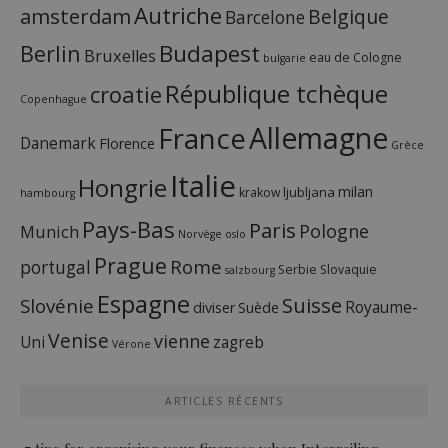
Autriche
amsterdam
Belgique
Barcelone
Budapest
Berlin
Bruxelles
eau de Cologne
bulgarie
République tchèque
croatie
Copenhague
France
Allemagne
Danemark
Florence
Grèce
Italie
Hongrie
milan
ljubljana
krakow
hambourg
Pays-Bas
Paris
Pologne
Munich
Norvège
oslo
Prague
Rome
portugal
Serbie
Slovaquie
salzbourg
Espagne
Suisse
Slovénie
Royaume-
diviser
Suède
Venise
vienne
Uni
zagreb
Vérone
ARTICLES RÉCENTS