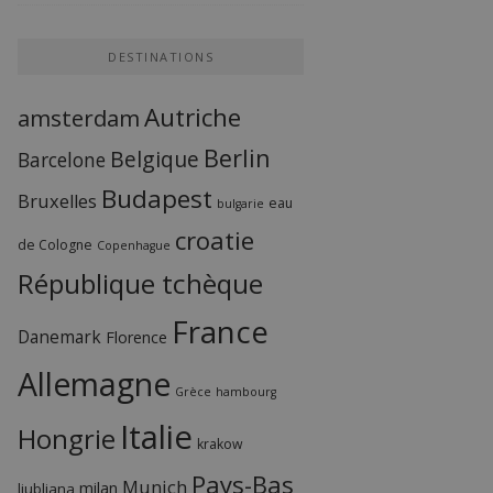
DESTINATIONS
Autriche
amsterdam
Berlin
Belgique
Barcelone
Budapest
Bruxelles
eau
bulgarie
croatie
de Cologne
Copenhague
République tchèque
France
Danemark
Florence
Allemagne
Grèce
hambourg
Italie
Hongrie
krakow
Pays-Bas
Munich
milan
ljubljana