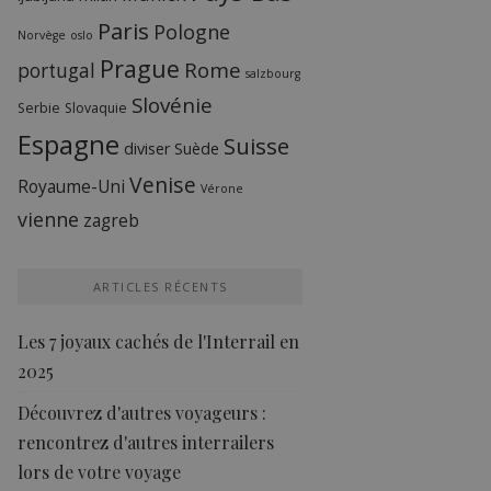
Paris
Pologne
Norvège
oslo
Prague
Rome
portugal
salzbourg
Slovénie
Serbie
Slovaquie
Espagne
Suisse
diviser
Suède
Venise
Royaume-Uni
Vérone
vienne
zagreb
ARTICLES RÉCENTS
Les 7 joyaux cachés de l'Interrail en
2025
Découvrez d'autres voyageurs :
rencontrez d'autres interrailers
lors de votre voyage