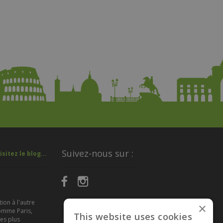
Suivez-nous sur :
isitez le blog...
tion à l'autre
×
comme Paris,
This website uses cookies
es plus