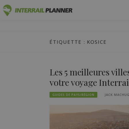
Skip
PLANIFICA
to
DES ARTICLES DE BLOG POUR VOUS AIDER
content
ÉTIQUETTE :
KOSICE
Les 5 meilleures ville
votre voyage Interrai
JACK MACHU
GUIDES DE PAYS/RÉGION