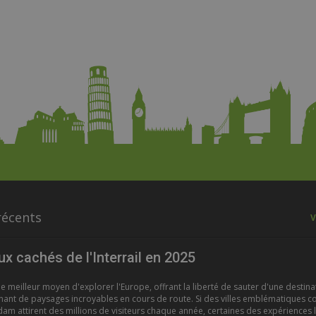
récents
V
ux cachés de l'Interrail en 2025
t le meilleur moyen d'explorer l'Europe, offrant la liberté de sauter d'une destina
nant de paysages incroyables en cours de route. Si des villes emblématiques 
m attirent des millions de visiteurs chaque année, certaines des expériences l