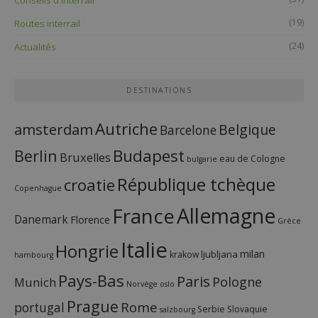
(19)
Routes interrail
(24)
Actualités
DESTINATIONS
Autriche
amsterdam
Belgique
Barcelone
Budapest
Berlin
Bruxelles
eau de Cologne
bulgarie
République tchèque
croatie
Copenhague
France
Allemagne
Danemark
Florence
Grèce
Italie
Hongrie
milan
ljubljana
krakow
hambourg
Pays-Bas
Paris
Pologne
Munich
Norvège
oslo
Prague
Rome
portugal
Serbie
Slovaquie
salzbourg