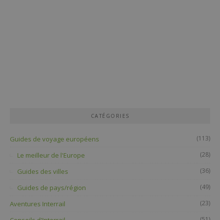
CATÉGORIES
(113)
Guides de voyage européens
(28)
Le meilleur de l'Europe
(36)
Guides des villes
(49)
Guides de pays/région
(23)
Aventures Interrail
(51)
Conseils d'Interrail