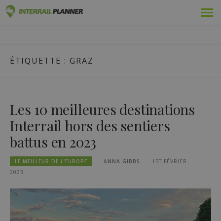
Skip
Prime
PLANIFICATEUR INTERRAIL
to
DES ARTICLES DE BLOG POUR VOUS AIDER À PLANIFIER LE
content
VOYAGE INTERRAIL PARFAIT.
Adopté
ÉTIQUETTE :
GRAZ
Voyages
Blog
Les 10 meilleures destinations
Guides pays
Interrail hors des sentiers
battus en 2023
Se connecter
LE MEILLEUR DE L'EUROPE
ANNA GIBBS
1ST FÉVRIER
Planifiez un nouveau voyage !
2023