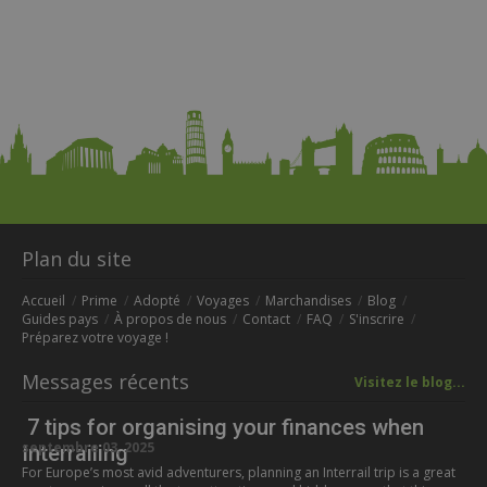
Plan du site
Accueil
Prime
Adopté
Voyages
Marchandises
Blog
Guides pays
À propos de nous
Contact
FAQ
S'inscrire
Préparez votre voyage !
Messages récents
Visitez le blog...
7 tips for organising your finances when
septembre 03, 2025
Interrailing
For Europe’s most avid adventurers, planning an Interrail trip is a great