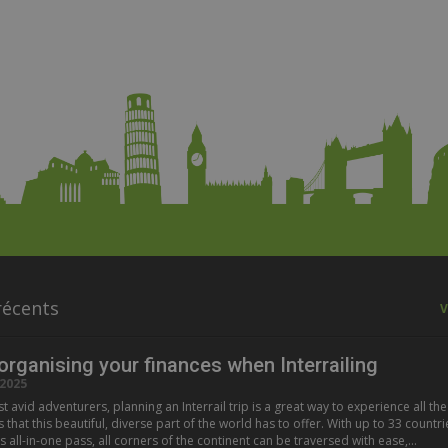
récents
V
 organising your finances when Interrailing
2025
 avid adventurers, planning an Interrail trip is a great way to experience all the
hat this beautiful, diverse part of the world has to offer. With up to 33 countri
s all-in-one pass, all corners of the continent can be traversed with ease,…