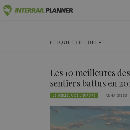
Skip
PLANIFICA
to
DES ARTICLES DE BLOG POUR VOUS AIDER
content
ÉTIQUETTE :
DELFT
Les 10 meilleures des
sentiers battus en 20
ANNA GIBBS
LE MEILLEUR DE L'EUROPE