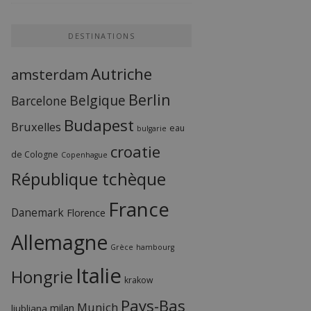
DESTINATIONS
Autriche
amsterdam
Berlin
Belgique
Barcelone
Budapest
Bruxelles
eau
bulgarie
croatie
de Cologne
Copenhague
République tchèque
France
Danemark
Florence
Allemagne
Grèce
hambourg
Italie
Hongrie
krakow
Pays-Bas
Munich
milan
ljubljana