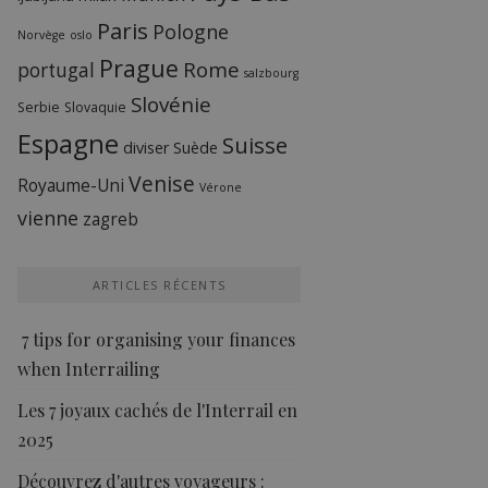
Paris
Pologne
Norvège
oslo
Prague
Rome
portugal
salzbourg
Slovénie
Serbie
Slovaquie
Espagne
Suisse
diviser
Suède
Venise
Royaume-Uni
Vérone
vienne
zagreb
ARTICLES RÉCENTS
7 tips for organising your finances
when Interrailing
Les 7 joyaux cachés de l'Interrail en
2025
Découvrez d'autres voyageurs :