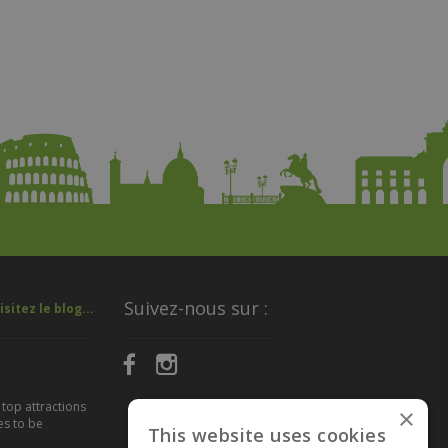
Suivez-nous sur :
isitez le blog...
 top attractions
×
es to be
This website uses cookies