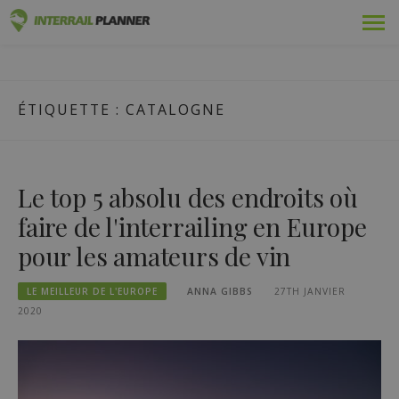
Skip
Prime
PLANIFICATEUR INTERRAIL
to
DES ARTICLES DE BLOG POUR VOUS AIDER À PLANIFIER LE
content
VOYAGE INTERRAIL PARFAIT.
Adopté
ÉTIQUETTE :
CATALOGNE
Voyages
Blog
Le top 5 absolu des endroits où
Guides pays
faire de l'interrailing en Europe
pour les amateurs de vin
Se connecter
LE MEILLEUR DE L'EUROPE
ANNA GIBBS
27TH JANVIER
Planifiez un nouveau voyage !
2020