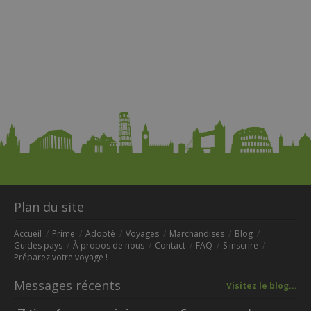
Plan du site
Accueil
Prime
Adopté
Voyages
Marchandises
Blog
Guides pays
À propos de nous
Contact
FAQ
S'inscrire
Préparez votre voyage !
Messages récents
Visitez le blog...