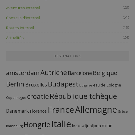
(23)
Aventures Interrail
(51)
Conseils d'Interrail
(19)
Routes interrail
(24)
Actualités
DESTINATIONS
Autriche
amsterdam
Belgique
Barcelone
Budapest
Berlin
Bruxelles
eau de Cologne
bulgarie
République tchèque
croatie
Copenhague
France
Allemagne
Danemark
Florence
Grèce
Italie
Hongrie
milan
ljubljana
krakow
hambourg