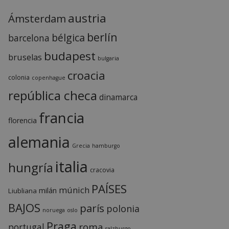
austria
Ámsterdam
berlín
bélgica
barcelona
budapest
bruselas
bulgaria
croacia
colonia
copenhague
república checa
dinamarca
francia
florencia
alemania
Grecia
hamburgo
italia
hungría
cracovia
PAÍSES
múnich
milán
Liubliana
BAJOS
parís
polonia
noruega
oslo
Praga
roma
portugal
salzburgo