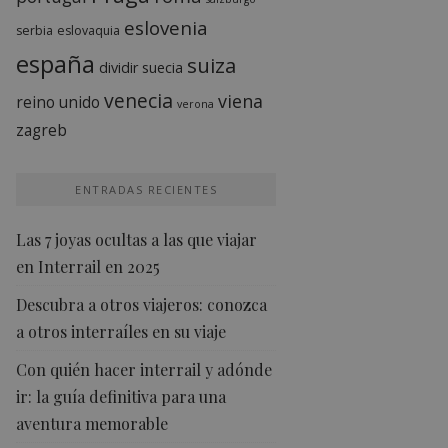
eslovenia
serbia
eslovaquia
españa
suiza
dividir
suecia
venecia
viena
reino unido
verona
zagreb
ENTRADAS RECIENTES
Las 7 joyas ocultas a las que viajar
en Interrail en 2025
Descubra a otros viajeros: conozca
a otros interraíles en su viaje
Con quién hacer interrail y adónde
ir: la guía definitiva para una
aventura memorable