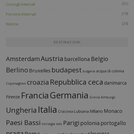
(51)
Consigli Interrail
(19)
Percorsi Interrail
(24)
Notizie
DESTINAZIONI
Austria
Amsterdam
Belgio
barcellona
budapest
Berlino
Bruxelles
acqua di colonia
bulgaria
Repubblica ceca
croazia
danimarca
Copenaghen
Francia
Germania
Firenze
Grecia
Amburgo
Italia
Ungheria
Monaco
Milano
Lubiana
Cracovia
Paesi Bassi
Parigi
polonia
portogallo
norvegia
oslo
praga
Roma
slovenia