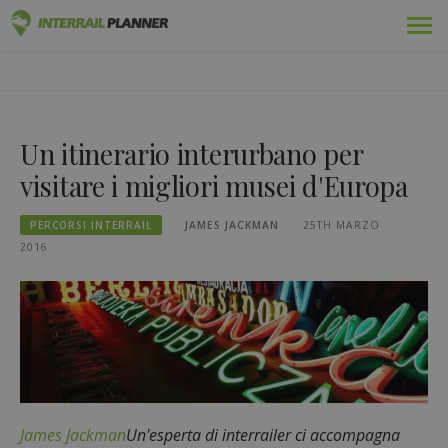
Vai
Premio
PIANIFICATORE INTERRAIL
al
I POST DEL BLOG PER AIUTARVI A PIANIFICARE IL VIAGGIO
contenuto
INTERRAIL PERFETTO.
Passaggi
Un itinerario interurbano per
Viaggi
visitare i migliori musei d'Europa
Blog
PERCORSI INTERRAIL
JAMES JACKMAN
25TH MARZO
Guide dei Paesi
2016
Disconnettersi
Pianificare un nuovo viaggio!
James Jackman
Un'esperta di interrailer ci accompagna