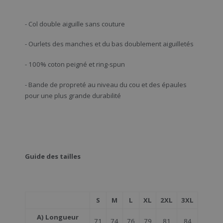
- Col double aiguille sans couture
- Ourlets des manches et du bas doublement aiguilletés
- 100% coton peigné et ring-spun
- Bande de propreté au niveau du cou et des épaules
pour une plus grande durabilité
Guide des tailles
S
M
L
XL
2XL
3XL
A) Longueur
71
74
76
79
81
84