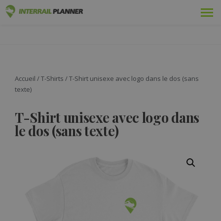
Prime
PLANIFICATEUR INTERRAIL
DES ARTICLES DE BLOG POUR VOUS AIDER À PLANIFIER LE
VOYAGE INTERRAIL PARFAIT.
Adopté
Voyages
Accueil
/
T-Shirts
/ T-Shirt unisexe avec logo dans le dos (sans
texte)
Blog
T-Shirt unisexe avec logo dans
Guides pays
le dos (sans texte)
Se connecter
Planifiez un nouveau voyage !