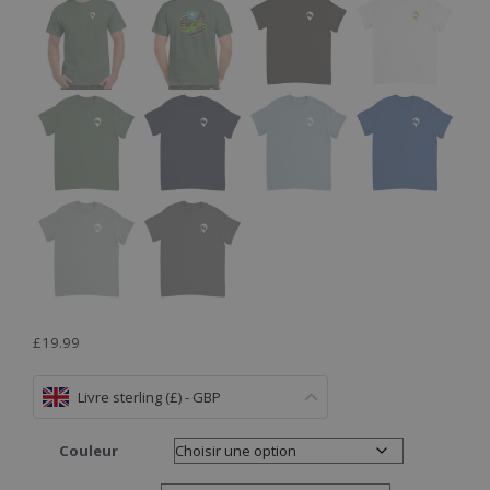
£
19.99
Livre sterling (£) - GBP
Couleur