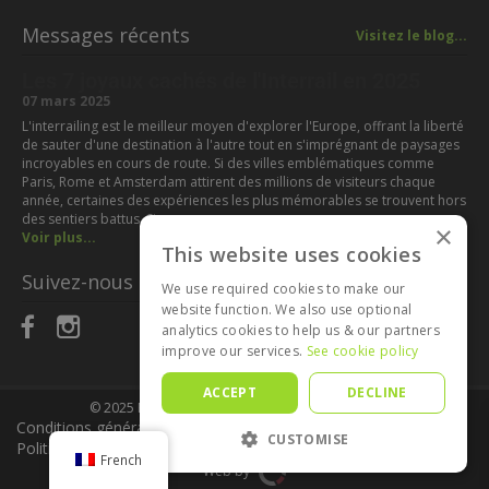
Messages récents
Visitez le blog...
Les 7 joyaux cachés de l'Interrail en 2025
07 mars 2025
L'interrailing est le meilleur moyen d'explorer l'Europe, offrant la liberté
de sauter d'une destination à l'autre tout en s'imprégnant de paysages
incroyables en cours de route. Si des villes emblématiques comme
Paris, Rome et Amsterdam attirent des millions de visiteurs chaque
année, certaines des expériences les plus mémorables se trouvent hors
des sentiers battus. Si vous...
×
Voir plus...
This website uses cookies
Suivez-nous sur :
We use required cookies to make our
website function. We also use optional
analytics cookies to help us & our partners
improve our services.
See cookie policy
ACCEPT
DECLINE
© 2025
Planificateur Interrail
Tous droits réservés.
Conditions générales d'utilisation
|
Politique de confidentialité
|
CUSTOMISE
Politique en matière de cookies
French
Web by