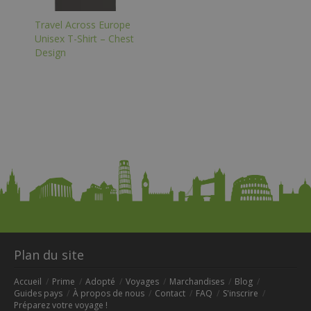
Travel Across Europe
Unisex T-Shirt – Chest
Design
Plan du site
Accueil
Prime
Adopté
Voyages
Marchandises
Blog
Guides pays
À propos de nous
Contact
FAQ
S'inscrire
Préparez votre voyage !