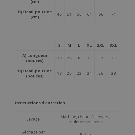
(cm)
B) Demi-poitrine
46
51
56
61
66
71
(cm)
S
M
L
XL
2XL
3XL
A) Longueur
28
29
30
31
32
33
(pouces)
B) Demi-poitrine
18
20
22
24
26
28
(pouces)
Instructions d'entretien
Machine, chaud, à l'envers,
Lavage
couleurs similaires
Séchage par
Faible