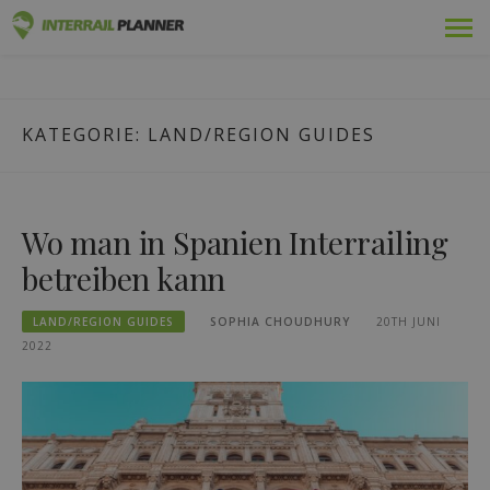
Zum
Prämie
INTERRAIL PLANER
Inhalt
BLOGBEITRÄGE, DIE IHNEN HELFEN, DIE PERFEKTE
springen
INTERRAIL-REISE ZU PLANEN.
Pässe
KATEGORIE:
LAND/REGION GUIDES
Fahrten
Blog
Wo man in Spanien Interrailing
Länder-Führer
betreiben kann
Abmelden
LAND/REGION GUIDES
SOPHIA CHOUDHURY
20TH JUNI
2022
Neue Reise planen!