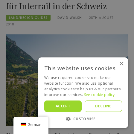
für Interrail in der Schweiz
LAND/REGION GUIDES
DAVID WALSH
28TH AUGUST
2018
×
This website uses cookies
We use required cookies to make our
website function. We also use optional
analytics cookies to help us & our partners
improve our services.
See cookie policy
ACCEPT
DECLINE
CUSTOMISE
German